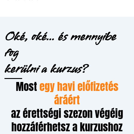
Oké, oké... és mennyibe
fog
kerülni a kurzus?
Most
egy havi előfizetés
áráért
az érettségi szezon végéig
hozzáférhetsz a kurzushoz