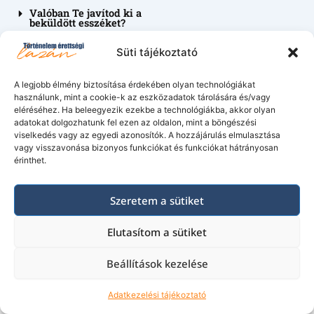
Valóban Te javítod ki a
beküldött esszéket?
Milyen gyorsan
Süti tájékoztató
értékeled az esszéket?
A legjobb élmény biztosítása érdekében olyan technológiákat
Van határideje az
esszék
használunk, mint a cookie-k az eszközadatok tárolására és/vagy
visszaküldésének?
eléréséhez. Ha beleegyezik ezekbe a technológiákba, akkor olyan
adatokat dolgozhatunk fel ezen az oldalon, mint a böngészési
Az esszéket milyen e-
viselkedés vagy az egyedi azonosítók. A hozzájárulás elmulasztása
mail címre kell majd
vagy visszavonása bizonyos funkciókat és funkciókat hátrányosan
visszaküldenem, hogy
érinthet.
értékeld őket?
Szeretem a sütiket
Elutasítom a sütiket
Tehát
mit nyerhetsz a
Beállítások kezelése
kurzussal
Adatkezelési tájékoztató