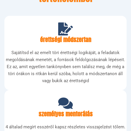
érettségi módszertan
Sajátítsd el az emelt töri érettségi logikáját, a feladatok
megoldásának menetét, a források feldolgozásának lépéseit.
Ez az, amit egyetlen tankönyvben sem találsz meg, de még a
töri órákon is ritkán kerül szóba, holott a módszertanon áll
vagy bukik az érettségid
személyes mentorálás
4 általad megírt esszéről kapsz részletes visszajelzést tőlem.