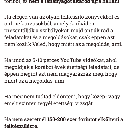
töriből, és
nem a tananyagot akarod újra hallani
.
Ha eleged van az olyan felkészítő könyvekből és
online kurzusokból, amelyek röviden
prezentálják a szabályokat, majd ontják rád a
feladatokat és a megoldásokat, csak éppen azt
nem közlik Veled, hogy miért az a megoldás, ami.
Ha unod az 5-10 perces YouTube videókat, ahol
megoldják a korábbi évek érettségi feladatait, de
éppen megint azt nem magyarázzák meg, hogy
miért az a megoldás, ami.
Ha még nem tudtad eldönteni, hogy közép- vagy
emelt szinten tegyél érettségi vizsgát.
Ha
nem szeretnél 150-200 ezer forintot elkölteni a
felkészülésre
.