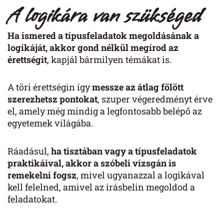
A logikára van szükséged
Ha ismered a típusfeladatok megoldásának a
logikáját, akkor gond nélkül megírod az
érettségit
, kapjál bármilyen témákat is.
A töri érettségin így
messze az átlag fölött
szerezhetsz pontokat
, szuper végeredményt érve
el, amely még mindig a legfontosabb belépő az
egyetemek világába.
Ráadásul,
ha tisztában vagy a típusfeladatok
praktikáival, akkor a szóbeli vizsgán is
remekelni fogsz
, mivel ugyanazzal a logikával
kell felelned, amivel az írásbelin megoldod a
feladatokat.