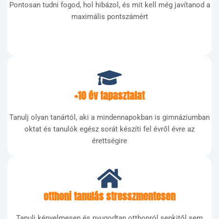
Pontosan tudni fogod, hol hibázol, és mit kell még javítanod a
maximális pontszámért
+10 év tapasztalat
Tanulj olyan tanártól, aki a mindennapokban is gimnáziumban
oktat és tanulók egész sorát készíti fel évről évre az
érettségire
otthoni tanulás stresszmentesen
Tanulj kényelmesen és nyugodtan otthonról senkitől sem