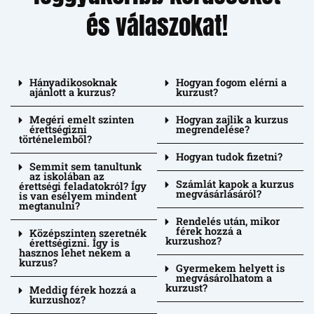
és válaszokat!
Hányadikosoknak
Hogyan fogom elérni a
ajánlott a kurzus?
kurzust?
Megéri emelt szinten
Hogyan zajlik a kurzus
érettségizni
megrendelése?
történelemből?
Hogyan tudok fizetni?
Semmit sem tanultunk
az iskolában az
Számlát kapok a kurzus
érettségi feladatokról? Így
megvásárlásáról?
is van esélyem mindent
megtanulni?
Rendelés után, mikor
férek hozzá a
Középszinten szeretnék
kurzushoz?
érettségizni. Így is
hasznos lehet nekem a
kurzus?
Gyermekem helyett is
megvásárolhatom a
kurzust?
Meddig férek hozzá a
kurzushoz?