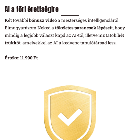
AI a töri érettségire
Két
további
bónusz videó
a mesterséges intelligenciáról.
Elmagyarázom Neked a
tökéletes parancsok lépései
t, hogy
mindig a legjobb választ kapd az AI-tól, illetve mutatok
hét
trükk
öt, amelyekkel az AI a kedvenc tanulótársad lesz.
Értéke: 11.990 Ft