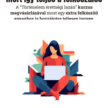
A “Történelem érettségi lazán”
kurzus
megvásárlásával
most egy
extra
felkészítő
anyaghoz is hozzájutsz teljesen ingyen
.