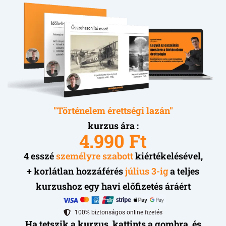
"Történelem érettségi lazán"
kurzus ára :
4.990 Ft
4 esszé
személyre szabott
kiértékelésével,
+ korlátlan hozzáférés
július 3-ig
a teljes
kurzushoz egy havi előfizetés áráért
100% biztonságos online fizetés
Ha tetszik a kurzus, kattints a gombra, és