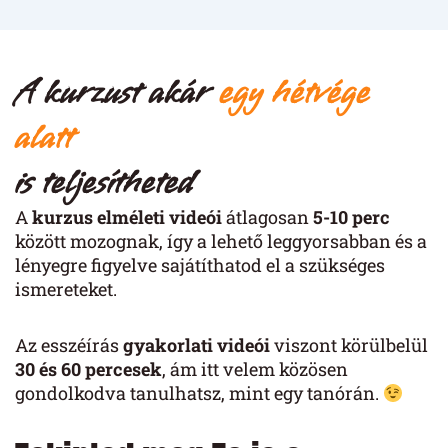
A kurzust akár
egy hétvége
alatt
is teljesítheted
A
kurzus elméleti videói
átlagosan
5-10 perc
között mozognak, így a lehető leggyorsabban és a
lényegre figyelve sajátíthatod el a szükséges
ismereteket.
Az esszéírás
gyakorlati videói
viszont körülbelül
30 és 60 percesek
, ám itt velem közösen
gondolkodva tanulhatsz, mint egy tanórán.