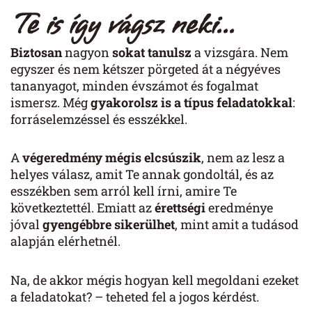
Te is így vágsz neki...
Biztosan
nagyon
sokat tanulsz
a vizsgára. Nem
egyszer és nem kétszer pörgeted át a négyéves
tananyagot, minden évszámot és fogalmat
ismersz. Még
gyakorolsz is a típus feladatokkal
:
forráselemzéssel és esszékkel.
A
végeredmény mégis elcsúszik
, nem az lesz a
helyes válasz, amit Te annak gondoltál, és az
esszékben sem arról kell írni, amire Te
következtettél. Emiatt az
érettségi
eredménye
jóval
gyengébbre sikerülhet
, mint amit a tudásod
alapján elérhetnél.
Na, de akkor mégis hogyan kell megoldani ezeket
a feladatokat? – teheted fel a jogos kérdést.