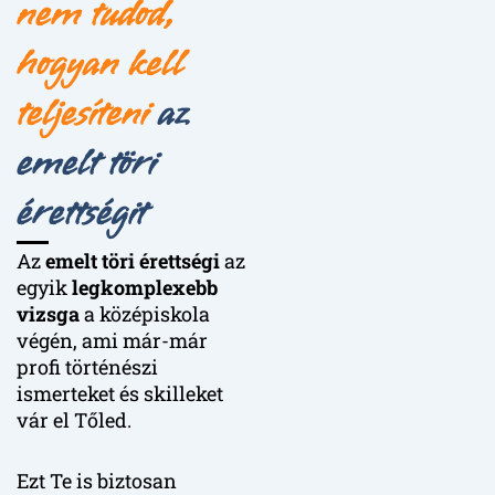
nem tudod,
hogyan kell
teljesíteni
az
emelt töri
érettségit
Az
emelt töri érettségi
az
egyik
legkomplexebb
vizsga
a középiskola
végén, ami már-már
profi történészi
ismerteket és skilleket
vár el Tőled.
Ezt Te is biztosan