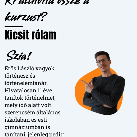
Ki állította össze a
kurzust?
Kicsit rólam
Szia!
Erős László vagyok,
történész és
történelemtanár.
Hivatalosan 11 éve
tanítok történelmet,
mely idő alatt volt
szerencsém általános
iskolában és esti
gimnáziumban is
tanítani, jelenleg pedig