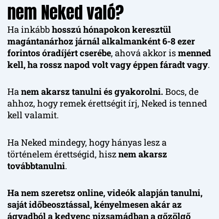
nem Neked való?
Ha inkább
hosszú hónapokon keresztül
magántanárhoz járnál alkalmanként 6-8 ezer
forintos óradíjért cserébe
, ahová akkor is
menned
kell, ha rossz napod volt vagy éppen fáradt vagy
.
Ha
nem akarsz tanulni és gyakorolni.
Bocs, de
ahhoz, hogy remek érettségit írj, Neked is tenned
kell valamit.
Ha Neked mindegy, hogy hányas lesz a
történelem érettségid, hisz
nem akarsz
továbbtanulni
.
Ha nem szeretsz online, videók alapján tanulni,
saját időbeosztással, kényelmesen akár az
ágyadból a kedvenc pizsamádban a gőzölgő