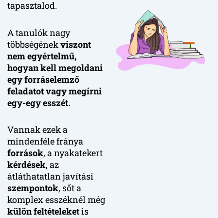
tapasztalod.
A tanulók nagy
többségének
viszont
nem egyértelmű,
hogyan kell megoldani
egy forráselemző
feladatot vagy megírni
egy-egy esszét.
Vannak ezek a
mindenféle fránya
források
, a nyakatekert
kérdések
, az
átláthatatlan javítási
szempontok
, sőt a
komplex esszéknél még
külön feltételeket
is